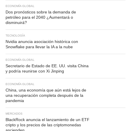
ECONOMÍA GLOBAL
Dos pronósticos sobre la demanda de
petróleo para el 2040 ¿Aumentará o
disminuirá?
TECNOLOGÍA
Nvidia anuncia asociación histórica con
Snowflake para llevar la IA a la nube
ECONOMÍA GLOBAL
Secretario de Estado de EE. UU. visita China
y podría reunirse con Xi Jinping
ECONOMÍA GLOBAL
China, una economía que aún está lejos de
una recuperación completa después de la
pandemia
MERCADOS
BlackRock anuncia el lanzamiento de un ETF
cripto y los precios de las criptomonedas
ascienden