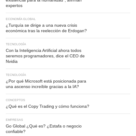
existencial para la humanidad”, afirman
expertos
ECONOMÍA GLOBAL
¿Turquía se dirige a una nueva crisis
económica tras la reelección de Erdogan?
TECNOLOGÍA
Con la Inteligencia Artificial ahora todos
seremos programadores, dice el CEO de
Nvidia
TECNOLOGÍA
¿Por qué Microsoft está posicionada para
una ascenso increíble gracias a la IA?
CONCEPTOS
¿Qué es el Copy Trading y cómo funciona?
EMPRESAS
Go Global ¿Qué es? ¿Estafa o negocio
confiable?