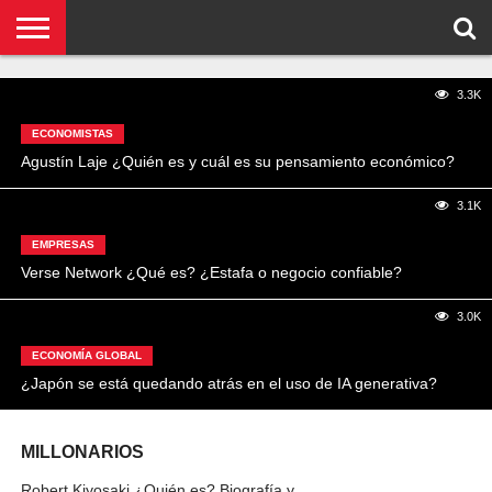
funciona?
NOTICIAS
CONCEPTOS
BIOGRAFÍAS
ORGANIZACIONES
EMPRESAS
¿DE
CONTACTO
2.4K
3.3K
QUÉ
SE
ECONOMISTAS
TRATA
ESTO?
Agustín Laje ¿Quién es y cuál es su pensamiento económico?
3.1K
EMPRESAS
Verse Network ¿Qué es? ¿Estafa o negocio confiable?
3.0K
ECONOMÍA GLOBAL
¿Japón se está quedando atrás en el uso de IA generativa?
MILLONARIOS
Robert Kiyosaki ¿Quién es? Biografía y