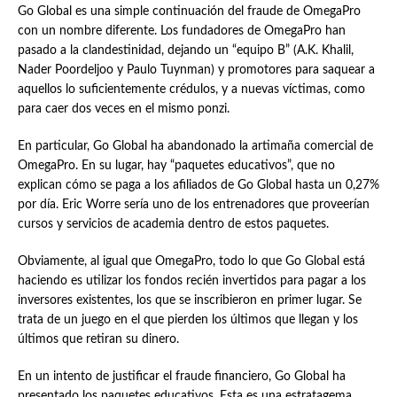
Go Global es una simple continuación del fraude de OmegaPro
con un nombre diferente. Los fundadores de OmegaPro han
pasado a la clandestinidad, dejando un “equipo B” (A.K. Khalil,
Nader Poordeljoo y Paulo Tuynman) y promotores para saquear a
aquellos lo suficientemente crédulos, y a nuevas víctimas, como
para caer dos veces en el mismo ponzi.
En particular, Go Global ha abandonado la artimaña comercial de
OmegaPro. En su lugar, hay “paquetes educativos”, que no
explican cómo se paga a los afiliados de Go Global hasta un 0,27%
por día. Eric Worre sería uno de los entrenadores que proveerían
cursos y servicios de academia dentro de estos paquetes.
Obviamente, al igual que OmegaPro, todo lo que Go Global está
haciendo es utilizar los fondos recién invertidos para pagar a los
inversores existentes, los que se inscribieron en primer lugar. Se
trata de un juego en el que pierden los últimos que llegan y los
últimos que retiran su dinero.
En un intento de justificar el fraude financiero, Go Global ha
presentado los paquetes educativos. Esta es una estratagema