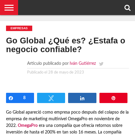
NOTICIAS
CONCEPTOS
BIOGRAFÍAS
ORGANIZACIONES
EMPRESAS
¿DE
CONTACTO
EMPRESAS
QUÉ
SE
TRATA
Go Global ¿Qué es? ¿Estafa o
ESTO?
negocio confiable?
Artículo publicado por
Iván Gutiérrez
Publicado el
28 de mayo de 2023
Compartir
8
Twittear
Compartir
Pin
Go Global apareció como empresa poco después del colapso de la
empresa de marketing multinivel OmegaPro en noviembre de
2022.
OmegaPro
era una compañía que ofrecía retornos sobre
inversión de hasta el 200% en tan solo 16 meses. La compañía