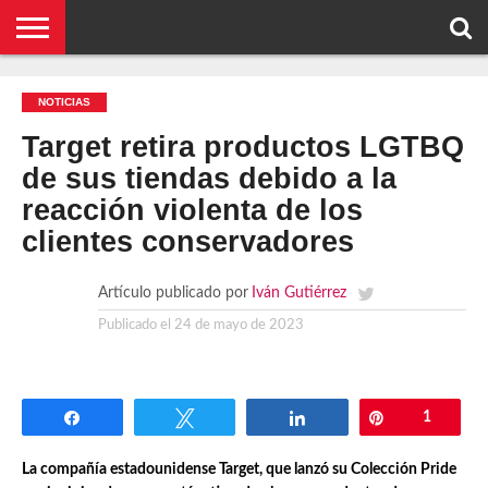
NOTICIAS
CONCEPTOS
BIOGRAFÍAS
ORGANIZACIONES
EMPRESAS
¿DE
CONTACTO
NOTICIAS
QUÉ
SE
TRATA
Target retira productos LGTBQ
ESTO?
de sus tiendas debido a la
reacción violenta de los
clientes conservadores
Artículo publicado por
Iván Gutiérrez
Publicado el
24 de mayo de 2023
Compartir
Twittear
Compartir
Pin
1
La compañía estadounidense Target, que lanzó su Colección Pride