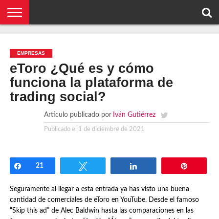
NOTICIAS
CONCEPTOS
BIOGRAFÍAS
ORGANIZACIONES
EMPRESAS
¿DE
CONTACTO
QUÉ
EMPRESAS
SE
TRATA
eToro ¿Qué es y cómo
ESTO?
funciona la plataforma de
trading social?
Artículo publicado por
Iván Gutiérrez
Publicado el
1 de diciembre de 2021
Compartir
21
Twittear
Compartir
Pin
Seguramente al llegar a esta entrada ya has visto una buena
cantidad de comerciales de eToro en YouTube. Desde el famoso
“Skip this ad” de Alec Baldwin hasta las comparaciones en las