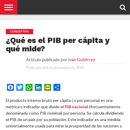
NOTICIAS
CONCEPTOS
BIOGRAFÍAS
ORGANIZACIONES
EMPRESAS
¿DE
CONTACTO
QUÉ
CONCEPTOS
SE
TRATA
¿Qué es el PIB per cápita y
ESTO?
qué mide?
Artículo publicado por
Iván Gutiérrez
Publicado el
6 de diciembre de 2020
Facebook
Twitter
WhatsApp
LinkedIn
PrintFriendly
Compartir
El producto interno bruto per cápita ( o por persona) es una
métrica o indicador que divide
el PIB nacional
(frecuentemente
denominado como PIB nominal) por persona. Se calcula dividiendo
el PIB de un país por su población. Este indicador es una medida
universalmente usada para mirar la prosperidad de las naciones y