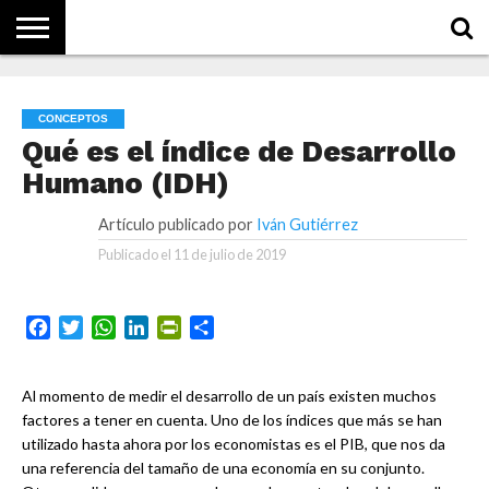
NOTICIAS
CONCEPTOS
BIOGRAFÍAS
HISTORIA
ORGANIZACIONES
EMPRESAS
¿DE
QUÉ
CONCEPTOS
SE
TRATA
Qué es el índice de Desarrollo
ESTO?
Humano (IDH)
Artículo publicado por
Iván Gutiérrez
Publicado el
11 de julio de 2019
Facebook
Twitter
WhatsApp
LinkedIn
PrintFriendly
Compartir
Al momento de medir el desarrollo de un país existen muchos
factores a tener en cuenta. Uno de los índices que más se han
utilizado hasta ahora por los economistas es el PIB, que nos da
una referencia del tamaño de una economía en su conjunto.