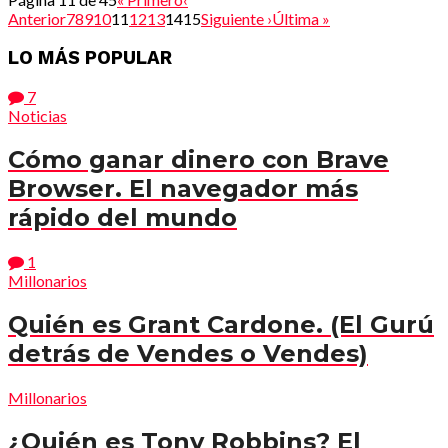
Anterior
7
8
9
10
11
12
13
1415
Siguiente ›
Última »
LO MÁS POPULAR
7
Noticias
Cómo ganar dinero con Brave
Browser. El navegador más
rápido del mundo
1
Millonarios
Quién es Grant Cardone. (El Gurú
detrás de Vendes o Vendes)
Millonarios
¿Quién es Tony Robbins? El