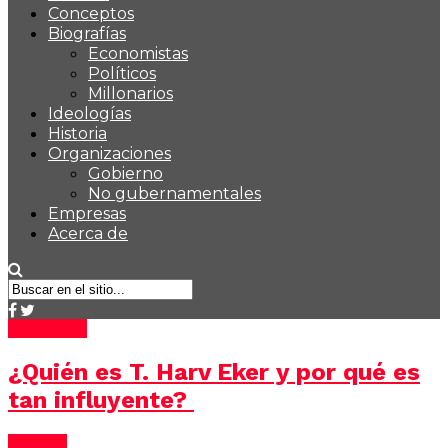
Conceptos
Biografías
Economistas
Políticos
Millonarios
Ideologías
Historia
Organizaciones
Gobierno
No gubernamentales
Empresas
Acerca de
Millonarios
¿Quién es T. Harv Eker y por qué es
tan influyente?
Noticias