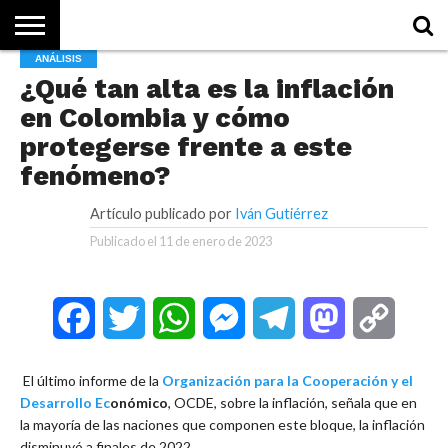
ANÁLISIS
NOTICIAS
¿Qué tan alta es la inflación
CONCEPTOS
BIOGRAFÍAS
HISTORIA
ORGANIZACIONES
EMPRESAS
¿DE
QUÉ
en Colombia y cómo
SE
TRATA
ESTO?
protegerse frente a este
fenómeno?
Artículo publicado por
Iván Gutiérrez
Publicado el
11 de enero de 2023
Facebook
Twitter
WhatsApp
Messenger
Telegram
Mastodon
Copy
Link
El último informe de la
Organización para la Cooperación y el
Desarrollo Ec
onómico
, OCDE, sobre la inflación, señala que en
la mayoría de las naciones que componen este bloque, la inflación
disminuyó a finales de 2022.