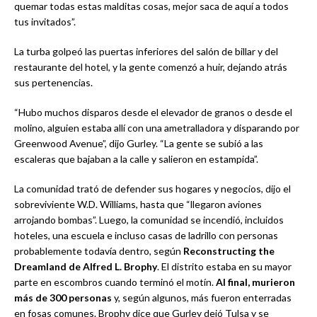
quemar todas estas malditas cosas, mejor saca de aquí a todos
tus invitados”.
La turba golpeó las puertas inferiores del salón de billar y del
restaurante del hotel, y la gente comenzó a huir, dejando atrás
sus pertenencias.
“Hubo muchos disparos desde el elevador de granos o desde el
molino, alguien estaba allí con una ametralladora y disparando por
Greenwood Avenue”, dijo Gurley. “La gente se subió a las
escaleras que bajaban a la calle y salieron en estampida”.
La comunidad trató de defender sus hogares y negocios, dijo el
sobreviviente W.D. Williams, hasta que “llegaron aviones
arrojando bombas”. Luego, la comunidad se incendió, incluidos
hoteles, una escuela e incluso casas de ladrillo con personas
probablemente todavía dentro, según
Reconstructing the
Dreamland de Alfred L. Brophy
. El distrito estaba en su mayor
parte en escombros cuando terminó el motín.
Al final, murieron
más de 300 personas
y, según algunos, más fueron enterradas
en fosas comunes. Brophy dice que Gurley dejó Tulsa y se