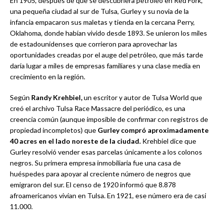
En 1905, después de que se descubriera petróleo en Red Fork,
una pequeña ciudad al sur de Tulsa, Gurley y su novia de la
infancia empacaron sus maletas y tienda en la cercana Perry,
Oklahoma, donde habían vivido desde 1893. Se unieron los miles
de estadounidenses que corrieron para aprovechar las
oportunidades creadas por el auge del petróleo, que más tarde
daría lugar a miles de empresas familiares y una clase media en
crecimiento en la región.
Según
Randy Krehbiel,
un escritor y autor de Tulsa World que
creó el archivo Tulsa Race Massacre del periódico, es una
creencia común (aunque imposible de confirmar con registros de
propiedad incompletos) que
Gurley compró aproximadamente
40 acres en el lado noreste de la ciudad.
Krehbiel dice que
Gurley resolvió vender esas parcelas únicamente a los colonos
negros. Su primera empresa inmobiliaria fue una casa de
huéspedes para apoyar al creciente número de negros que
emigraron del sur. El censo de 1920 informó que 8.878
afroamericanos vivían en Tulsa. En 1921, ese número era de casi
11.000.