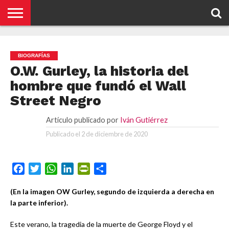
¿DE
QUÉ
CONTACTO
HOME
MUY
POLÍTICA DE
PUBLICACIONES
SE
FINANCIERO
PRIVACIDAD
DE IVÁN
TRATA
BIOGRAFÍAS
GUTIÉRREZ
ESTE
O.W. Gurley, la historia del
BLOG?
hombre que fundó el Wall
Street Negro
Artículo publicado por
Iván Gutiérrez
Publicado el
2 de diciembre de 2020
Facebook
Twitter
WhatsApp
LinkedIn
PrintFriendly
Compartir
(En la imagen OW Gurley, segundo de izquierda a derecha en
la parte inferior).
Este verano, la tragedia de la muerte de George Floyd y el