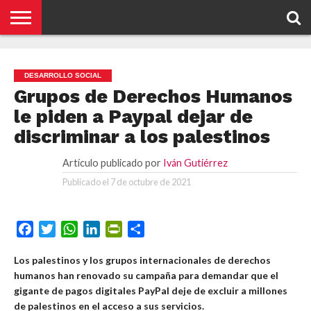
NOTICIAS
CONCEPTOS
BIOGRAFÍAS
ORGANIZACIONES
EMPRESAS
¿DE
CONTACTO
QUÉ
DESARROLLO SOCIAL
SE
TRATA
Grupos de Derechos Humanos
ESTO?
le piden a Paypal dejar de
discriminar a los palestinos
Artículo publicado por
Iván Gutiérrez
Publicado el
7 de octubre de 2021
Facebook
Twitter
WhatsApp
LinkedIn
PrintFriendly
Compartir
Los palestinos y los grupos internacionales de derechos
humanos han renovado su campaña para demandar que el
gigante de pagos digitales PayPal deje de excluir a millones
de palestinos en el acceso a sus servicios.