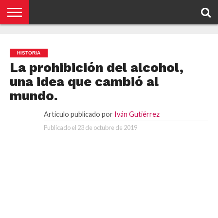
NOTICIAS
CONCEPTOS
BIOGRAFÍAS
ORGANIZACIONES
EMPRESAS
¿DE
CONTACTO
QUÉ
HISTORIA
SE
TRATA
La prohibición del alcohol,
ESTO?
una idea que cambió al
mundo.
Artículo publicado por
Iván Gutiérrez
Publicado el
23 de octubre de 2019