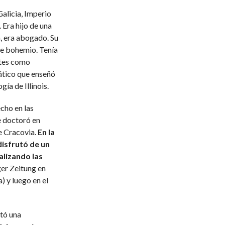
alicia, Imperio
 Era hijo de una
, era abogado. Su
te bohemio. Tenía
tes como
ático que enseñó
ía de Illinois.
cho en las
e doctoró en
e Cracovia.
En la
disfrutó de un
lizando las
ger Zeitung en
) y luego en el
otó una