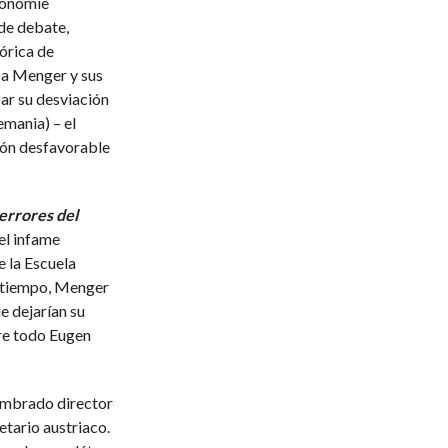
konomie
de debate,
tórica de
a Menger y sus
ar su desviación
mania) – el
sión desfavorable
errores del
el infame
re la Escuela
e tiempo, Menger
e dejarían su
bre todo Eugen
ombrado director
tario austriaco.