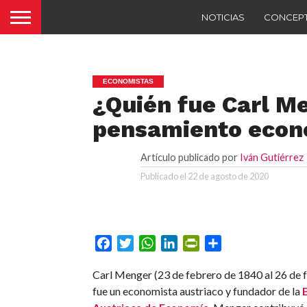
NOTICIAS
CONCEP
ECONOMISTAS
¿Quién fue Carl Me
pensamiento econ
Artículo publicado por
Iván Gutiérrez
Publicado el
22 de agosto de 2020
Facebook
Twitter
WhatsApp
LinkedIn
PrintFriendly
Compartir
Carl Menger (23 de febrero de 1840 al 26 de 
fue un economista austriaco y fundador de la