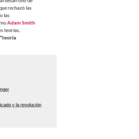
al desarrollo de
 que rechazó las
o las
como
Adam Smith
s teorías,
“teoría
enger
cado y la revolución