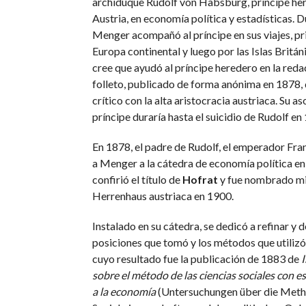
archiduque Rudolf von Habsburg, príncipe he
Austria, en economía política y estadísticas. 
Menger acompañó al príncipe en sus viajes, p
Europa continental y luego por las Islas Britá
cree que ayudó al príncipe heredero en la reda
folleto, publicado de forma anónima en 1878,
crítico con la alta aristocracia austriaca. Su as
príncipe duraría hasta el suicidio de Rudolf en
En 1878, el padre de Rudolf, el emperador Fra
a Menger a la cátedra de economía política en 
confirió el título de
Hofrat
y fue nombrado mi
Herrenhaus austriaca en 1900.
Instalado en su cátedra, se dedicó a refinar y 
posiciones que tomó y los métodos que utiliz
cuyo resultado fue la publicación de 1883 de
I
sobre el método de las ciencias sociales con es
a la economía
(Untersuchungen über die Meth