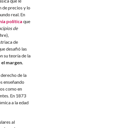
ásica que le
 de precios y lo
undo real. En
a política
que
ncipios de
hre),
striaca de
ue desafió las
n su teoría de la
 el margen.
 derecho de la
ños enseñando
rios como en
antes. En 1873
ómica a la edad
lares al