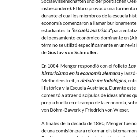
Socialwissenschaften und der politischen Oe
insbesondere). El libro provocó una tormenta 
durante el cual los miembros de la escuela his
economía comenzaron a llamar burlonamente 
estudiantes la
“escuela austriaca”
para enfatiz
del pensamiento económico dominante en (Ale
término se utilizó específicamente en un revi
de
Gustav von Schmoller.
En 1884, Menger respondió con el folleto
Los 
historicismo en la economía alemana
y lanzó 
Methodenstreit, o
debate metodológico
, ent
Histórica y la Escuela Austriaca. Durante est
comenzó a atraer discípulos de ideas afines qu
propia huella en el campo de la economía, so
von Böhm-Bawerk y Friedrich von Wieser.
A finales de la década de 1880, Menger fue n
de una comisión para reformar el sistema mone