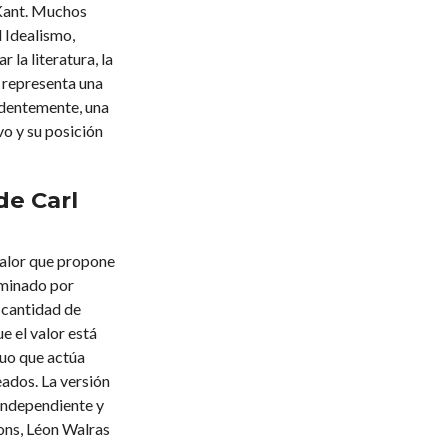
 Kant. Muchos
 Idealismo,
 la literatura, la
 representa una
endentemente, una
vo y su posición
de Carl
 valor que propone
erminado por
a cantidad de
e el valor está
duo que actúa
eados. La versión
independiente y
ons, Léon Walras