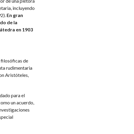
tor de una plétora
etaria, incluyendo
2).
En gran
do de la
cátedra en 1903
 filosóficas de
uta rudimentaria
n Aristóteles,
rdado para el
 como un acuerdo,
Investigaciones
special