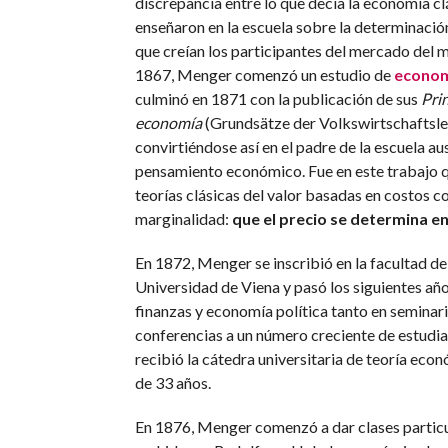
discrepancia entre lo que decía la economía cl
enseñaron en la escuela sobre la determinación
que creían los participantes del mercado del m
1867, Menger comenzó un estudio de
economí
culminó en 1871 con la publicación de sus
Pri
economía
(Grundsätze der Volkswirtschaftsle
convirtiéndose así en el padre de la escuela au
pensamiento económico. Fue en este trabajo q
teorías clásicas del valor basadas en costos co
marginalidad:
que el precio se determina en
En 1872, Menger se inscribió en la facultad de
Universidad de Viena y pasó los siguientes a
finanzas y economía política tanto en semina
conferencias a un número creciente de estudi
recibió la cátedra universitaria de teoría econ
de 33 años.
En 1876, Menger comenzó a dar clases particu