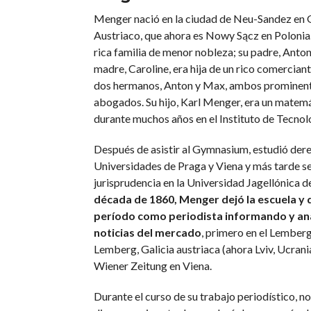
Menger nació en la ciudad de Neu-Sandez en G
Austriaco, que ahora es Nowy Sącz en Polonia.
rica familia de menor nobleza; su padre, Anton
madre, Caroline, era hija de un rico comercian
dos hermanos, Anton y Max, ambos prominen
abogados. Su hijo, Karl Menger, era un matem
durante muchos años en el Instituto de Tecnolog
Después de asistir al Gymnasium, estudió dere
Universidades de Praga y Viena y más tarde s
jurisprudencia en la Universidad Jagellónica d
década de 1860, Menger dejó la escuela y 
período como periodista informando y ana
noticias del mercado
, primero en el Lember
Lemberg, Galicia austriaca (ahora Lviv, Ucrania
Wiener Zeitung en Viena.
Durante el curso de su trabajo periodístico, n