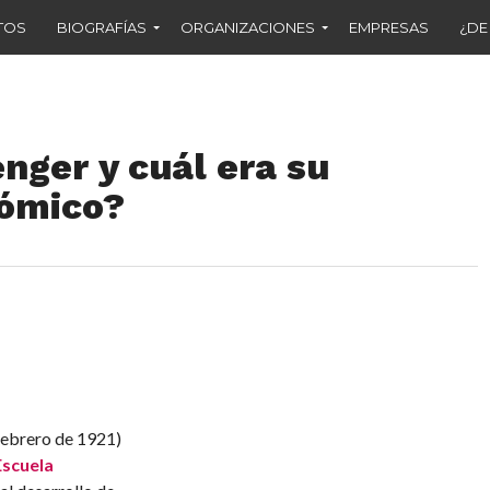
TOS
BIOGRAFÍAS
ORGANIZACIONES
EMPRESAS
¿DE
nger y cuál era su
ómico?
febrero de 1921)
Escuela