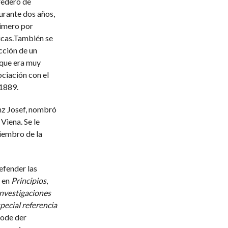
redero de
Durante dos años,
rimero por
nicas.También se
cción de un
 que era muy
ociación con el
 1889.
nz Josef, nombró
Viena. Se le
embro de la
defender las
ó en
Principios
,
nvestigaciones
pecial referencia
ode der