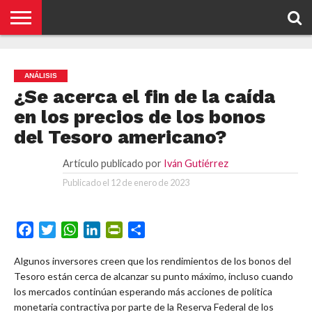
NOTICIAS
CONCEPTOS
BIOGRAFÍAS
ORGANIZACIONES
EMPRESAS
¿DE
CONTACTO
QUÉ
ANÁLISIS
SE
TRATA
¿Se acerca el fin de la caída
ESTO?
en los precios de los bonos
del Tesoro americano?
Artículo publicado por
Iván Gutiérrez
Publicado el
12 de enero de 2023
Facebook
Twitter
WhatsApp
LinkedIn
PrintFriendly
Compartir
Algunos inversores creen que los rendimientos de los bonos del
Tesoro están cerca de alcanzar su punto máximo, incluso cuando
los mercados continúan esperando más acciones de política
monetaria contractiva por parte de la Reserva Federal de los