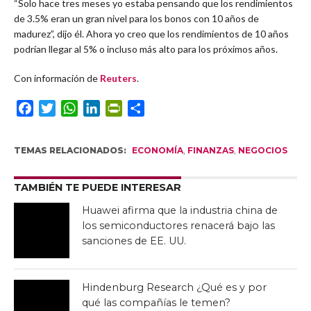
“Solo hace tres meses yo estaba pensando que los rendimientos
de 3.5% eran un gran nivel para los bonos con 10 años de
madurez”, dijo él. Ahora yo creo que los rendimientos de 10 años
podrían llegar al 5% o incluso más alto para los próximos años.
Con información de
Reuters
.
Facebook
Twitter
WhatsApp
LinkedIn
PrintFriendly
Compartir
TEMAS RELACIONADOS:
ECONOMÍA
,
FINANZAS
,
NEGOCIOS
TAMBIÉN TE PUEDE INTERESAR
Huawei afirma que la industria china de
los semiconductores renacerá bajo las
sanciones de EE. UU.
Hindenburg Research ¿Qué es y por
qué las compañías le temen?