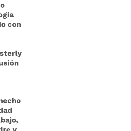
mo
ogía
do con
sterly
usión
hecho
idad
abajo,
dre y