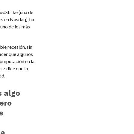
wdStrike (una de
es en Nasdaq), ha
 uno de los más
le recesión, sin
hacer que algunos
computación en la
tz dice que lo
ad.
s algo
ero
s
 a