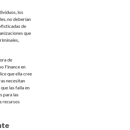
dividuos, los
les, no deberían
ofisticadas de
ganizaciones que
riminales,
tora de
oo Finance en
ice que ella cree
as necesitan
que las falla en
s para las
s recursos
nte