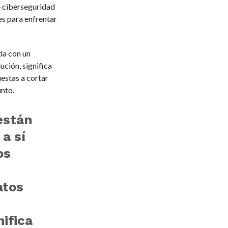
e ciberseguridad
es para enfrentar
da con un
ción, significa
estas a cortar
nto.
están
a sí
os
atos
ifica