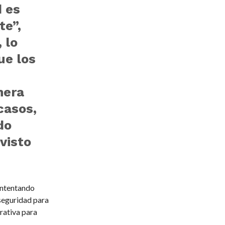
d es
te”,
 lo
ue los
nera
casos,
do
visto
 intentando
rseguridad para
rativa para