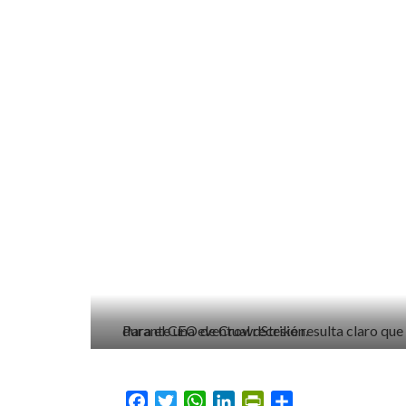
Para el CEO de CrowdStrike resulta claro que los negocios no dejarán de gastar en ciberseguridad, y menos durante una eventual recesión.
Facebook
Twitter
WhatsApp
LinkedIn
PrintFriendly
Compartir