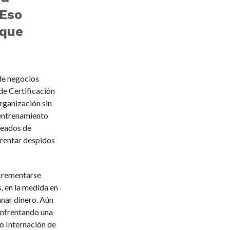
“Eso
 que
de negocios
de Certificación
rganización sin
 entrenamiento
leados de
rentar despidos
ncrementarse
, en la medida en
nar dinero. Aún
 enfrentando una
o Internación de