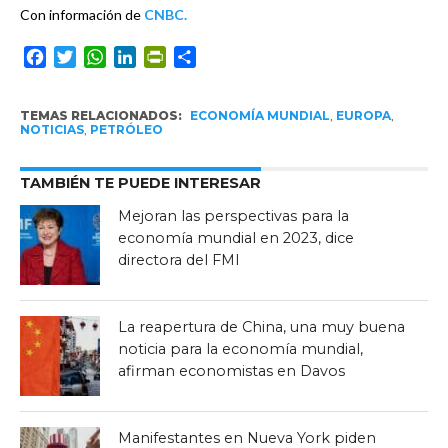
Con información de
CNBC.
Facebook
Twitter
WhatsApp
LinkedIn
PrintFriendly
Compartir
TEMAS RELACIONADOS:
ECONOMÍA MUNDIAL
,
EUROPA
,
NOTICIAS
,
PETRÓLEO
TAMBIÉN TE PUEDE INTERESAR
Mejoran las perspectivas para la
economía mundial en 2023, dice
directora del FMI
La reapertura de China, una muy buena
noticia para la economía mundial,
afirman economistas en Davos
Manifestantes en Nueva York piden