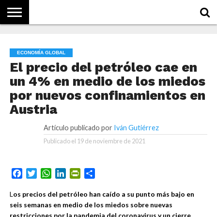
NOTICIAS
CONCEPTOS
BIOGRAFÍAS
HISTORIA
ORGANIZACIONES
EMPRESAS
¿DE
QUÉ
ECONOMÍA GLOBAL
SE
TRATA
El precio del petróleo cae en
ESTO?
un 4% en medio de los miedos
por nuevos confinamientos en
Austria
Artículo publicado por
Iván Gutiérrez
Publicado el
19 de noviembre de 2021
Facebook
Twitter
WhatsApp
LinkedIn
PrintFriendly
Compartir
L
os precios del petróleo han caído a su punto más bajo en
seis semanas en medio de los miedos sobre nuevas
restricciones por la pandemia del coronavirus y un cierre