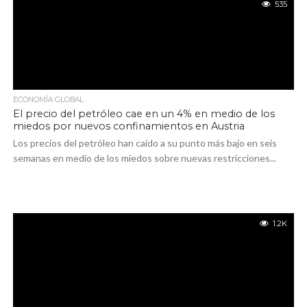
535
ECONOMÍA GLOBAL
El precio del petróleo cae en un 4% en medio de los
miedos por nuevos confinamientos en Austria
Los precios del petróleo han caído a su punto más bajo en seis
semanas en medio de los miedos sobre nuevas restricciones...
1.2K