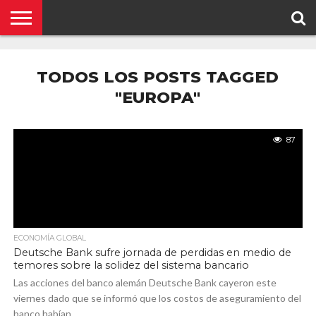
NOTICIAS
CONCEPTOS
BIOGRAFÍAS
ORGANIZACIONES
EMPRESAS
¿DE
CONTACTO
QUÉ
TODOS LOS POSTS TAGGED
SE
TRATA
"EUROPA"
ESTO?
87
ECONOMÍA GLOBAL
Deutsche Bank sufre jornada de perdidas en medio de
temores sobre la solidez del sistema bancario
Las acciones del banco alemán Deutsche Bank cayeron este
viernes dado que se informó que los costos de aseguramiento del
banco habían...