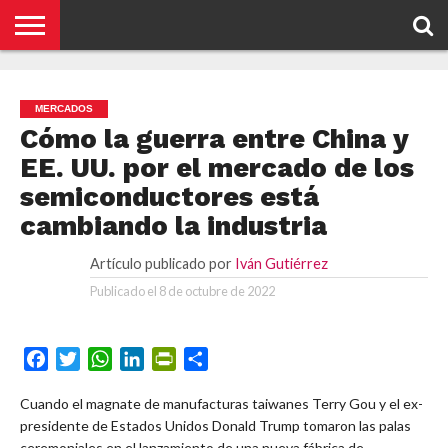
NOTICIAS
CONCEPTOS
BIOGRAFÍAS
ORGANIZACIONES
EMPRESAS
¿DE
CONTACTO
QUÉ
MERCADOS
SE
TRATA
Cómo la guerra entre China y
ESTO?
EE. UU. por el mercado de los
semiconductores está
cambiando la industria
Artículo publicado por
Iván Gutiérrez
Publicado el
8 de octubre de 2022
Facebook
Twitter
WhatsApp
LinkedIn
PrintFriendly
Compartir
Cuando el magnate de manufacturas taiwanes Terry Gou y el ex-
presidente de Estados Unidos Donald Trump tomaron las palas
ceremoniales en el lanzamiento de una nueva fábrica de