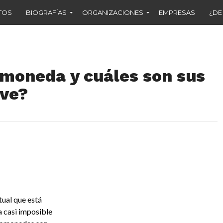
TOS
BIOGRAFÍAS
ORGANIZACIONES
EMPRESAS
¿DE
omoneda y cuáles son sus
ave?
tual que está
a casi imposible