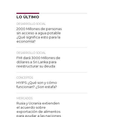
LO ÚLTIMO
DESARROLLO SOCIAL
2000 Millones de personas
sin acceso a agua potable
¿Qué significa esto para la
economía?
DESARROLLO SOCIAL
FMI dará 3000 Millones de
dólares a Sri Lanka para
reestructurar su deuda
CONCEPTOS
HYIPS ¿Qué son y cómo
funcionan? ¿Son estafa?
MERCADOS
Rusia y Ucrania extienden
el acuerdo sobre
exportación de alimentos
para ayudar a las naciones