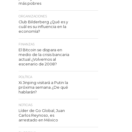
más pobres
ORGANIZACIONES
Club Bilderberg ¿Qué es y
cuál es su influencia en la
economía?
FINANZAS
El Bitcoin se dispara en
medio de la crisis bancaria
actual ¿Volvemos al
escenario de 2008?
POLÍTICA
Xi Jinping visitará a Putin la
próxima semana ¿De qué
hablarán?
NOTICIAS
Líder de Go Global, Juan
Carlos Reynoso, es
arrestado en México