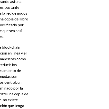
nando así una
 es bastante
a la red de nodos
a copia del libro
verificado por
e que sea casi
es.
a blockchain
ión en línea y el
financieras como
educir los
cesamiento de
onedas son
os central, un
iminado por la
xiste una copia de
, no existe
ación que tenga