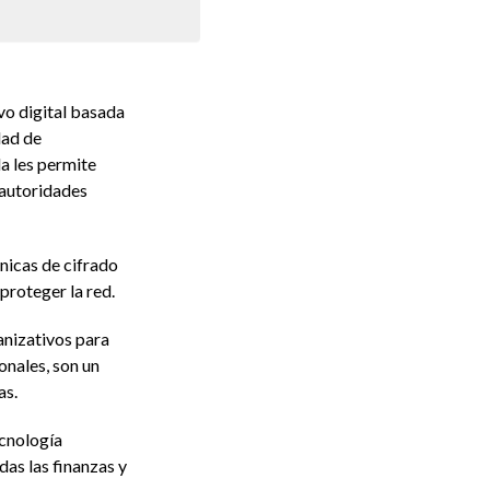
o digital basada
dad de
a les permite
s autoridades
nicas de cifrado
 proteger la red.
nizativos para
onales, son un
as.
cnología
das las finanzas y