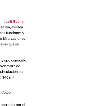
in
fue
Bitcoin
,
en día, existen
sas funciones y
 o bifurcaciones
uevas que se
o grupo conocido
noviembre de
 circulación con
D 146 mil
undo por
eneradas por el