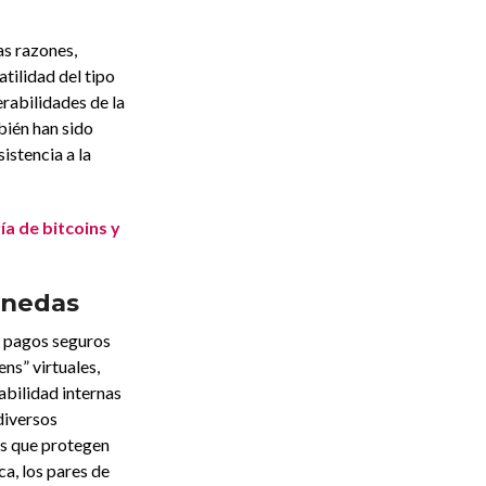
as razones,
atilidad del tipo
erabilidades de la
bién han sido
sistencia a la
ía de bitcoins y
onedas
 pagos seguros
ns” virtuales,
abilidad internas
 diversos
as que protegen
ca, los pares de