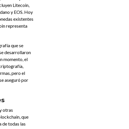
cluyen Litecoin,
rdano y EOS. Hoy
onedas existentes
oin representa
rafía que se
se desarrollaron
 un momento, el
riptografía,
armas, pero el
a se aseguró por
es
y otras
lockchain, que
a de todas las