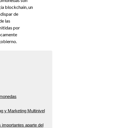
ptomonedas son
ía blockchain, un
 dispar de
de las
itidas por
ricamente
gobierno.
tomonedas
g y Marketing Multinivel
importantes aparte del