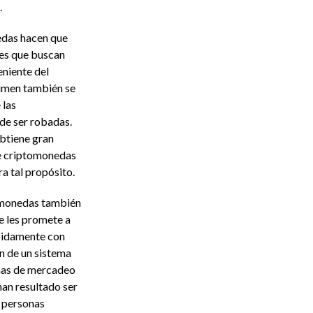
.
edas hacen que
les que buscan
eniente del
crimen también se
 las
de ser robadas.
obtiene gran
de criptomonedas
a tal propósito.
tomonedas también
e les promete a
ápidamente con
n de un sistema
mas de mercadeo
han resultado ser
s personas