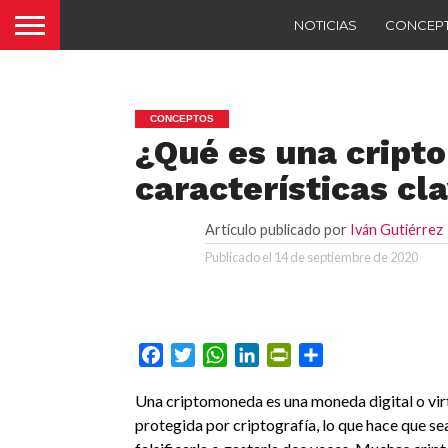
NOTICIAS
CONCEP
CONCEPTOS
¿Qué es una cript
características cl
Artículo publicado por
Iván Gutiérrez
Publicado el
14 de septiembre de 2020
Facebook
Twitter
WhatsApp
LinkedIn
PrintFriendly
Compartir
Una criptomoneda es una moneda digital o vir
protegida por criptografía, lo que hace que se