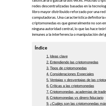
falsificarla o gastarla dos veces. Muchas cri
redes descentralizadas basadas en la tecnolog
libro mayor distribuido reforzado por una red
computadoras. Una característica definitoria 
criptomonedas es que generalmente no son em
ninguna autoridad central, lo que las hace teó
inmunes a la interferencia o manipulación del 
Índice
Ideas clave
Entendiendo las criptomonedas
Tipos de criptomonedas
Consideraciones Especiales
Ventajas y desventajas de las crip
Críticas a las criptomonedas
Criptomonedas, academias de tradin
Criptomonedas vs dinero fiduciario
¿Cuáles son las criptomonedas más 