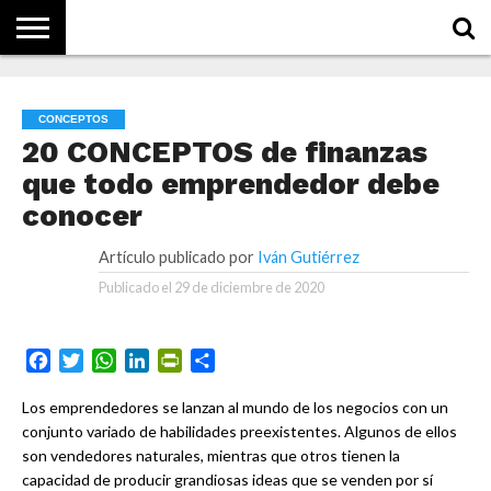
NOTICIAS
CONCEPTOS
BIOGRAFÍAS
HISTORIA
ORGANIZACIONES
EMPRESAS
¿DE
QUÉ
CONCEPTOS
SE
TRATA
20 CONCEPTOS de finanzas
ESTO?
que todo emprendedor debe
conocer
Artículo publicado por
Iván Gutiérrez
Publicado el
29 de diciembre de 2020
Facebook
Twitter
WhatsApp
LinkedIn
PrintFriendly
Compartir
Los emprendedores se lanzan al mundo de los negocios con un
conjunto variado de habilidades preexistentes. Algunos de ellos
son vendedores naturales, mientras que otros tienen la
capacidad de producir grandiosas ideas que se venden por sí