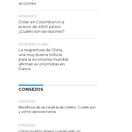
acciones
MERCADOS
Dólar en Colombia toca
precio de 4500 pesos.
¿Cuáles son las razones?
ECONOMÍA GLOBAL
La reapertura de China,
una muy buena noticia
para la economía mundial,
afirman economistas en
Davos
CONSEJOS
CONSEJOS
Beneficios de las tarjetas de crédito. Cuáles son
y cómo aprovecharlos
CONSEJOS
Cómo invertir dinero cuando eres un