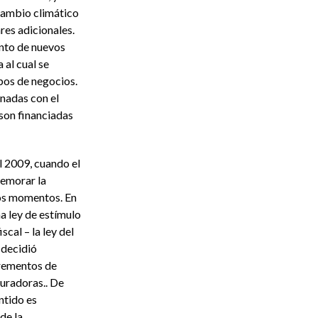
 cambio climático
res adicionales.
unto de nuevos
al cual se
pos de negocios.
onadas con el
 son financiadas
l 2009, cuando el
memorar la
tos momentos. En
a ley de estímulo
scal – la ley del
 decidió
crementos de
guradoras.. De
ntido es
de la