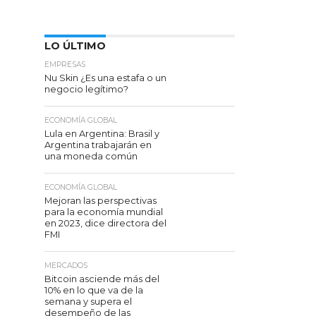
LO ÚLTIMO
EMPRESAS
Nu Skin ¿Es una estafa o un
negocio legítimo?
ECONOMÍA GLOBAL
Lula en Argentina: Brasil y
Argentina trabajarán en
una moneda común
ECONOMÍA GLOBAL
Mejoran las perspectivas
para la economía mundial
en 2023, dice directora del
FMI
MERCADOS
Bitcoin asciende más del
10% en lo que va de la
semana y supera el
desempeño de las