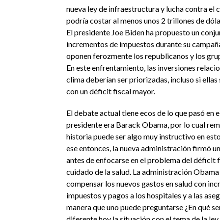
nueva ley de infraestructura y lucha contra el
podría costar al menos unos 2 trillones de dóla
El presidente Joe Biden ha propuesto un conj
incrementos de impuestos durante su campaña 
oponen ferozmente los republicanos y los gru
En este enfrentamiento, las inversiones relaci
clima deberían ser priorizadas, incluso si ellas
con un déficit fiscal mayor.
El debate actual tiene ecos de lo que pasó en e
presidente era Barack Obama, por lo cual re
historia puede ser algo muy instructivo en es
ese entonces, la nueva administración firmó un
antes de enfocarse en el problema del déficit fi
cuidado de la salud. La administración Obama
compensar los nuevos gastos en salud con in
impuestos y pagos a los hospitales y a las ase
manera que uno puede preguntarse ¿En qué se
diferente hoy la situación con el tema de la ley 