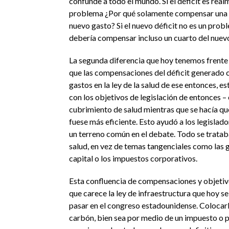
confunde a todo el mundo. Si el déficit es real
problema ¿Por qué solamente compensar una c
nuevo gasto? Si el nuevo déficit no es un prob
debería compensar incluso un cuarto del nuev
La segunda diferencia que hoy tenemos frente
que las compensaciones del déficit generado 
gastos en la ley de la salud de ese entonces, e
con los objetivos de legislación de entonces – 
cubrimiento de salud mientras que se hacía qu
fuese más eficiente. Esto ayudó a los legislad
un terreno común en el debate. Todo se trataba 
salud, en vez de temas tangenciales como las 
capital o los impuestos corporativos.
Esta confluencia de compensaciones y objetivo
que carece la ley de infraestructura que hoy s
pasar en el congreso estadounidense. Colocarl
carbón, bien sea por medio de un impuesto o p