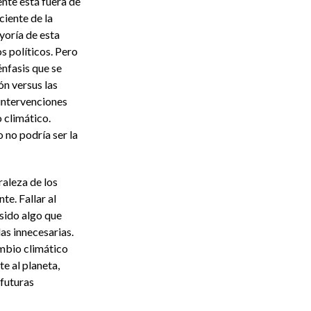
nte está fuera de
ciente de la
yoría de esta
s políticos. Pero
nfasis que se
ón versus las
 intervenciones
 climático.
 no podría ser la
raleza de los
e. Fallar al
 sido algo que
s innecesarias.
ambio climático
e al planeta,
 futuras