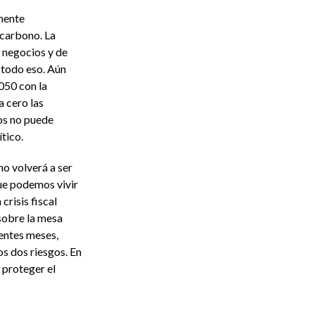
amente
 carbono. La
s negocios y de
 todo eso. Aún
2050 con la
a cero las
os no puede
tico.
no volverá a ser
que podemos vivir
crisis fiscal
sobre la mesa
ientes meses,
os dos riesgos. En
 proteger el