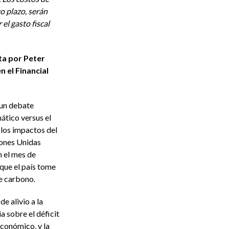
go plazo, serán
l gasto fiscal
ta por Peter
 el Financial
 un debate
ático versus el
 los impactos del
iones Unidas
 el mes de
que el país tome
de carbono.
e alivio a la
a sobre el déficit
económico, y la