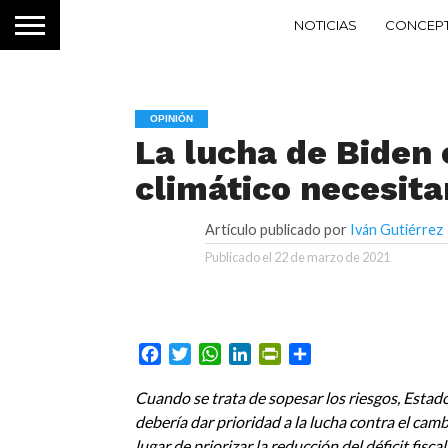
NOTICIAS
CONCEP
OPINIÓN
La lucha de Biden 
climático necesit
Artículo publicado por
Iván Gutiérrez
Publicado el
22 de marzo de 2021
Facebook
Twitter
WhatsApp
LinkedIn
PrintFriendly
Compartir
Cuando se trata de sopesar los riesgos, Estad
debería dar prioridad a la lucha contra el camb
lugar de priorizar la reducción del déficit fisca