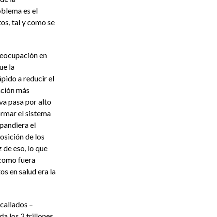
oblema es el
os, tal y como se
reocupación en
ue la
ido a reducir el
ración más
va pasa por alto
ormar el sistema
pandiera el
osición de los
de eso, lo que
 como fuera
os en salud era la
 callados –
a los 2 trillones