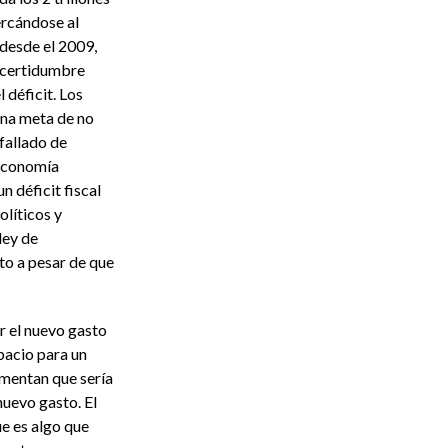
ercándose al
desde el 2009,
ncertidumbre
 déficit. Los
 una meta de no
fallado de
 economía
 déficit fiscal
líticos y
ley de
to a pesar de que
r el nuevo gasto
pacio para un
gumentan que sería
uevo gasto. El
e es algo que