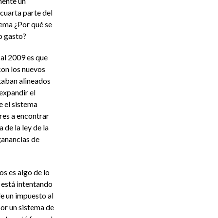
mente un
uarta parte del
lema ¿Por qué se
o gasto?
 al 2009 es que
con los nuevos
staban alineados
expandir el
e el sistema
ores a encontrar
de la ley de la
ganancias de
s es algo de lo
e está intentando
e un impuesto al
or un sistema de