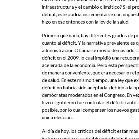
infraestructura y el cambio climático? Si el pr
déficit, este podría incrementarse con impuest
hizo en ese entonces con la ley de la salud.
Primero que nada, hay diferentes grados de p
cuanto al déficit. Y la narrativa prevalente es q
administración Obama se movió demasiado ráp
déficit en el 2009, lo cual impidió una recupe
acelerada de la economía. Pero esta perspecti
de manera conveniente, que era necesario ref
de salud. En este mismo tiempo, una ley que ex
déficit no habría sido aceptada, debido a la op
demócratas moderados en el Congreso. En vez 
hizo el gobierno fue controlar el déficit tanto
posible, por lo cual compensar los nuevos gast
única elección.
Al día de hoy, los críticos del déficit están más
incluso cuando es probable que el déficit exced