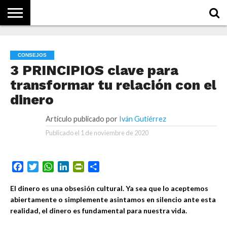
NOTICIAS
CONCEPTOS
BIOGRAFÍAS
HISTORIA
ORGANIZACIONES
EMPRESAS
¿DE
QUÉ
CONSEJOS
SE
TRATA
3 PRINCIPIOS clave para
ESTO?
transformar tu relación con el
dinero
Artículo publicado por
Iván Gutiérrez
Publicado el
1 de noviembre de 2020
Facebook
Twitter
WhatsApp
LinkedIn
PrintFriendly
Compartir
El dinero es una obsesión cultural. Ya sea que lo aceptemos
abiertamente o simplemente asintamos en silencio ante esta
realidad, el dinero es fundamental para nuestra vida.