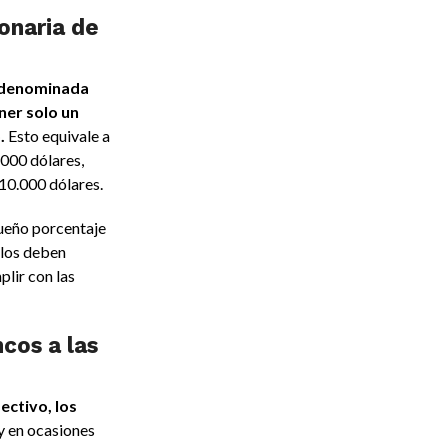
ionaria de
a denominada
ener solo un
.
Esto equivale a
.000 dólares,
10.000 dólares.
ueño porcentaje
llos deben
lir con las
cos a las
ectivo, los
 y en ocasiones