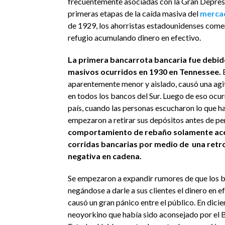
frecuentemente asociadas con la Gran Depresi
primeras etapas de la caída masiva del
mercad
de 1929, los ahorristas estadounidenses come
refugio acumulando dinero en efectivo.
La primera bancarrota bancaria fue debido
masivos ocurridos en 1930 en Tennessee.
E
aparentemente menor y aislado, causó una agi
en todos los bancos del Sur. Luego de eso ocur
país, cuando las personas escucharon lo que h
empezaron a retirar sus depósitos antes de pe
comportamiento de rebaño solamente ace
corridas bancarias por medio de una retr
negativa en cadena.
Se empezaron a expandir rumores de que los 
negándose a darle a sus clientes el dinero en ef
causó un gran pánico entre el público. En dici
neoyorkino que había sido aconsejado por el 