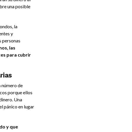
bre una posible
ondos, la
entes y
s personas
os, las
tes para cubrir
rias
n número de
cos porque ellos
dinero. Una
el pánico en lugar
do y que