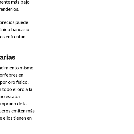
amente más bajo
venderlos.
 precios puede
pánico bancario
os enfrentan
arias
 nacimiento mismo
 orfebres en
or oro físico,
todo el oro a la
 no estaba
temprano de la
queros emiten más
 ellos tienen en