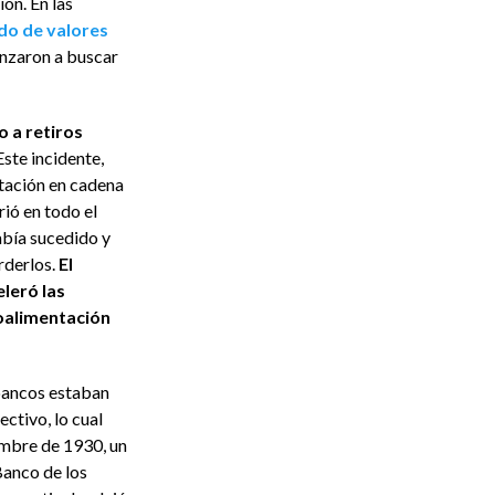
ón. En las
o de valores
nzaron a buscar
 a retiros
ste incidente,
tación en cadena
rió en todo el
abía sucedido y
rderlos.
El
leró las
oalimentación
bancos estaban
ectivo, lo cual
embre de 1930, un
Banco de los