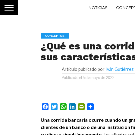
NOTICIAS
CONCEP
CONCEPTOS
¿Qué es una corrid
sus característica
Artículo publicado por
Iván Gutiérrez
Publicado el
5 de mayo de 2022
Escena de pánico bancario en Berlín en 1931.
Facebook
Twitter
WhatsApp
LinkedIn
PrintFriendly
Compartir
Una corrida bancaria ocurre cuando un g
clientes de un banco o de una institución f
su dinero simultáneamente
. Los clientes ret