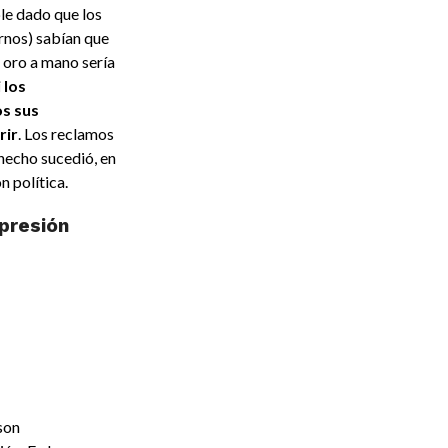
ble dado que los
rnos) sabían que
l oro a mano sería
i los
s sus
rir
. Los reclamos
hecho sucedió, en
n política.
epresión
son