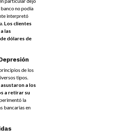
n particular dejó
l banco no podía
nte interpretó
a.
Los clientes
 a las
 de dólares de
 Depresión
principios de los
iversos tipos.
asustaron a los
 a retirar su
perimentó la
as bancarias en
idas