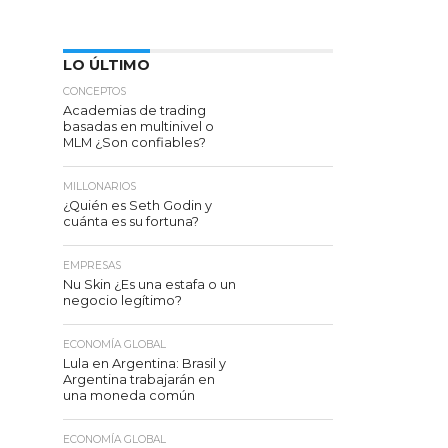
LO ÚLTIMO
CONCEPTOS
Academias de trading
basadas en multinivel o
MLM ¿Son confiables?
MILLONARIOS
¿Quién es Seth Godin y
cuánta es su fortuna?
EMPRESAS
Nu Skin ¿Es una estafa o un
negocio legítimo?
ECONOMÍA GLOBAL
Lula en Argentina: Brasil y
Argentina trabajarán en
una moneda común
ECONOMÍA GLOBAL