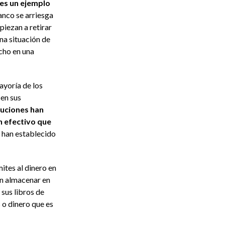
 es un ejemplo
anco se arriesga
piezan a retirar
a situación de
cho en una
ayoría de los
en sus
tuciones han
n efectivo que
e han establecido
ites al dinero en
en almacenar en
 sus libros de
 o dinero que es