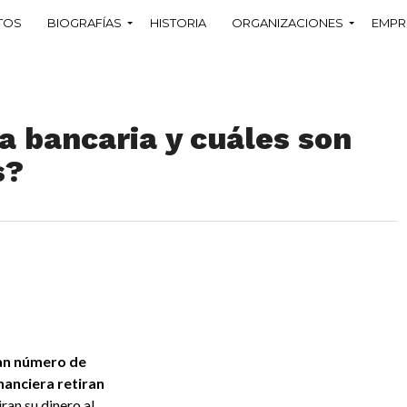
TOS
BIOGRAFÍAS
HISTORIA
ORGANIZACIONES
EMPR
a bancaria y cuáles son
s?
ran número de
inanciera retiran
iran su dinero al