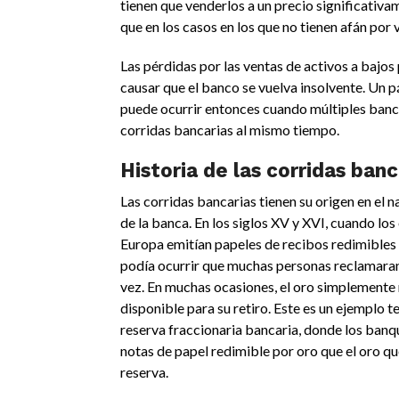
tienen que venderlos a un precio significativ
que en los casos en los que no tienen afán por 
Las pérdidas por las ventas de activos a bajos
causar que el banco se vuelva insolvente. Un 
puede ocurrir entonces cuando múltiples banc
corridas bancarias al mismo tiempo.
Historia de las corridas banc
Las corridas bancarias tienen su origen en el
de la banca. En los siglos XV y XVI, cuando los
Europa emitían papeles de recibos redimibles p
podía ocurrir que muchas personas reclamaran 
vez. En muchas ocasiones, el oro simplemente
disponible para su retiro. Este es un ejemplo 
reserva fraccionaria bancaria, donde los ban
notas de papel redimible por oro que el oro que
reserva.