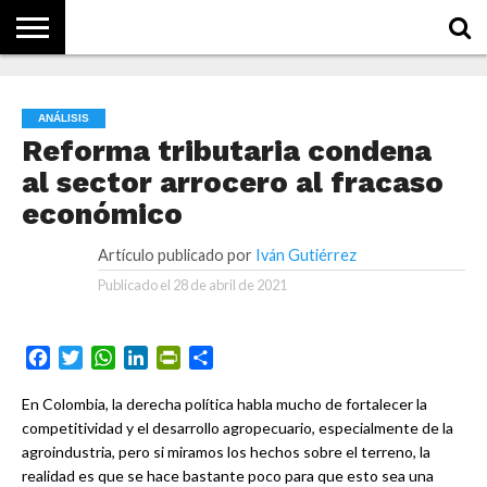
NOTICIAS
CONCEPTOS
BIOGRAFÍAS
HISTORIA
ORGANIZACIONES
EMPRESAS
¿DE
QUÉ
ANÁLISIS
SE
TRATA
Reforma tributaria condena
ESTO?
al sector arrocero al fracaso
económico
Artículo publicado por
Iván Gutiérrez
Publicado el
28 de abril de 2021
Facebook
Twitter
WhatsApp
LinkedIn
PrintFriendly
Compartir
En Colombia, la derecha política habla mucho de fortalecer la
competitividad y el desarrollo agropecuario, especialmente de la
agroindustria, pero si miramos los hechos sobre el terreno, la
realidad es que se hace bastante poco para que esto sea una