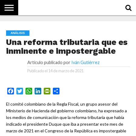
NOTICIAS
CONCEPTOS
BIOGRAFÍAS
HISTORIA
ORGANIZACIONES
EMPRESAS
¿DE
QUÉ
ANÁLISIS
SE
TRATA
Una reforma tributaria que es
ESTO?
inminente e impostergable
Artículo publicado por
Iván Gutiérrez
Publicado el
14 de marzo de 2021
Facebook
Twitter
WhatsApp
LinkedIn
PrintFriendly
Compartir
El comité colombiano de la Regla Fiscal, un grupo asesor del
Ministerio de Hacienda del gobierno colombiano, ha expresado a
los medios de comunicación que la reforma tributaria que había
indicado el presidente Duque que iba a presentar este mes de
marzo de 2021 en el Congreso de la República es impostergable