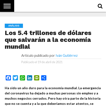
NOTICIAS
CONCEPTOS
BIOGRAFÍAS
HISTORIA
ORGANIZACIONES
EMPRESAS
¿DE
QUÉ
ANÁLISIS
SE
TRATA
Los 5.4 trillones de dólares
ESTO?
que salvarán a la economía
mundial
Artículo publicado por
Iván Gutiérrez
Publicado el
19 de abril de 2021
Facebook
Twitter
WhatsApp
LinkedIn
PrintFriendly
Compartir
Ha sido un año duro para la economía mundial. La emergencia
del coronavirus ha dejado a muchas personas sin empleo y a
muchos negocios cerrados. Pero hay otra parte de la historia
que no se cuenta y a la que deberíamos estar atentos, se