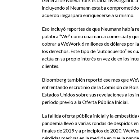
General de Nueva York estaba investigando a 
incluyendo si Neumann estaba comprometido 
acuerdo ilegal para enriquecerse a sí mismo.
Eso incluyó reportes de que Neumann había re
palabra “We” como una marca comercial y qu
cobrar a WeWork 6 millones de dólares por la
los derechos. Este tipo de “autoacuerdo” es c
actúa en su propio interés en vez de en los int
clientes.
Bloomberg también reportó ese mes que We
enfrentando escrutinio de la Comisión de Bolsa
Estados Unidos sobre sus revelaciones a los in
periodo previo a la Oferta Pública Inicial.
La fallida oferta pública inicial y la embestida d
pandemia llevó a varias rondas de despidos en
finales de 2019 y a principios de 2020. WeWo
pérdidas masivas en la medida en que la pand