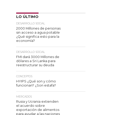
LO ÚLTIMO
DESARROLLO SOCIAL
2000 Millones de personas
sin acceso a agua potable
¿Qué significa esto para la
economía?
DESARROLLO SOCIAL
FMI dará 3000 Millones de
dólares a Sri Lanka para
reestructurar su deuda
CONCEPTOS
HYIPS ¿Qué son y cómo
funcionan? ¿Son estafa?
MERCADOS
Rusia y Ucrania extienden
el acuerdo sobre
exportación de alimentos
para ayudar a las naciones