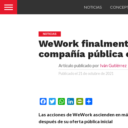
NOTICIAS
CONCEP
NOTICIAS
WeWork finalmente
compañía pública
Artículo publicado por
Iván Gutiérrez
Publicado el
21 de octubre de 2021
Facebook
Twitter
WhatsApp
LinkedIn
PrintFriendly
Compartir
Las acciones de WeWork ascienden en má
después de su oferta pública inicial