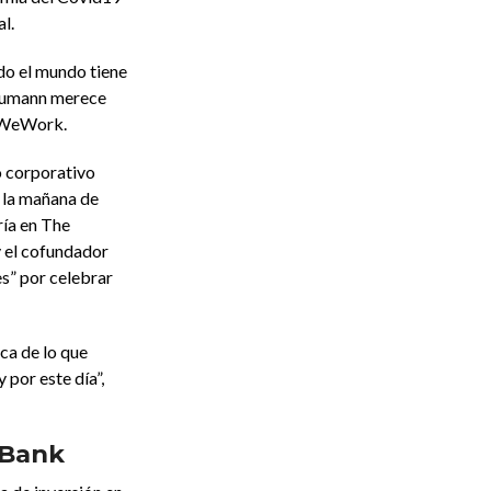
l.
do el mundo tiene
Neumann merece
e WeWork.
o corporativo
 la mañana de
ría en The
y el cofundador
s” por celebrar
ca de lo que
 por este día”,
tBank