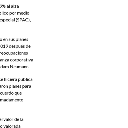
9% al alza
blico por medio
especial (SPAC),
ó en sus planes
 2019 después de
 preocupaciones
nanza corporativa
 Adam Neumann.
e hiciera pública
aron planes para
acuerdo que
ximadamente
l valor de la
o valorada