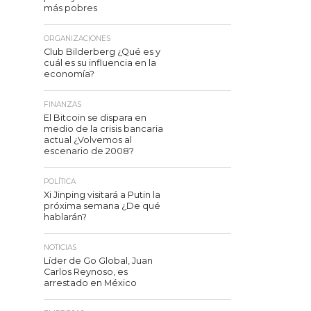
más pobres
ORGANIZACIONES
Club Bilderberg ¿Qué es y
cuál es su influencia en la
economía?
FINANZAS
El Bitcoin se dispara en
medio de la crisis bancaria
actual ¿Volvemos al
escenario de 2008?
POLÍTICA
Xi Jinping visitará a Putin la
próxima semana ¿De qué
hablarán?
NOTICIAS
Líder de Go Global, Juan
Carlos Reynoso, es
arrestado en México