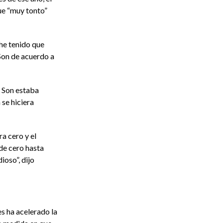
ue “muy tonto”
he tenido que
Son de acuerdo a
 Son estaba
se hiciera
a cero y el
de cero hasta
ioso”, dijo
s ha acelerado la