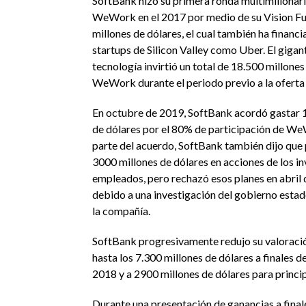
SoftBank hizo su primera ronda multimillonari
WeWork en el 2017 por medio de su Vision F
millones de dólares, el cual también ha financi
startups de Silicon Valley como Uber. El gigan
tecnología invirtió un total de 18.500 millones
WeWork durante el periodo previo a la oferta p
En octubre de 2019, SoftBank acordó gastar 
de dólares por el 80% de participación de 
parte del acuerdo, SoftBank también dijo que
3000 millones de dólares en acciones de los in
empleados, pero rechazó esos planes en abril 
debido a una investigación del gobierno esta
la compañía.
SoftBank progresivamente redujo su valora
hasta los 7.300 millones de dólares a finales 
2018 y a 2900 millones de dólares para princi
Durante una presentación de ganancias a finale