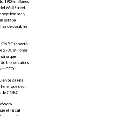
ido 1900 millones
del Wall Street
en septiembre y
nn estaba
has de posibles
. CNBC reportó
de 1700 millones
ndría que
 de bienes raíces
 de CEO.
ien te da una
 tener que decir
ox de CNBC.
 WeWork
ue el Fiscal