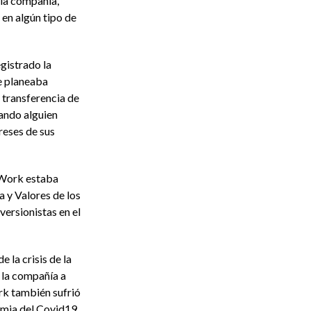
la compañía,
en algún tipo de
gistrado la
e planeaba
 transferencia de
uando alguien
ereses de sus
Work estaba
 y Valores de los
versionistas en el
e la crisis de la
 la compañía a
rk también sufrió
emia del Covid19