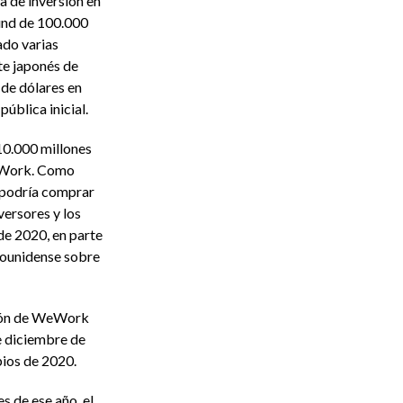
a de inversión en
und de 100.000
ado varias
te japonés de
 de dólares en
ública inicial.
10.000 millones
WeWork. Como
 podría comprar
versores y los
de 2020, en parte
dounidense sobre
ción de WeWork
de diciembre de
pios de 2020.
s de ese año, el