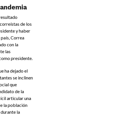
 pandemia
resultado
correístas de los
sidente y haber
 país, Correa
ado con la
te las
 como presidente.
ue ha dejado el
antes se inclinen
ocial que
ndidato de la
cil articular una
e la población
durante la