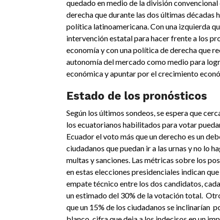
quedado en medio de la división convencional 
derecha que durante las dos últimas décadas h
política latinoamericana. Con una izquierda 
intervención estatal para hacer frente a los p
economía y con una política de derecha que 
autonomía del mercado como medio para logra
económica y apuntar por el crecimiento econ
Estado de los pronósticos
Según los últimos sondeos, se espera que cerc
los ecuatorianos habilitados para votar pueda
Ecuador el voto más que un derecho es un debe
ciudadanos que puedan ir a las urnas y no lo h
multas y sanciones. Las métricas sobre los pos
en estas elecciones presidenciales indican que
empate técnico entre los dos candidatos, cad
un estimado del 30% de la votación total. Otr
que un 15% de los ciudadanos se inclinarían po
blanco, cifra que deja a los indecisos en un i