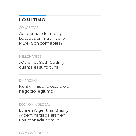
LO ÚLTIMO
CONCEPTOS
Academias de trading
basadas en multinivel o
MLM ¿Son confiables?
MILLONARIOS
¿Quién es Seth Godin y
cuánta es su fortuna?
EMPRESAS
Nu Skin ¿Es una estafa o un
negocio legítimo?
ECONOMÍA GLOBAL
Lula en Argentina: Brasil y
Argentina trabajarán en
una moneda común
ECONOMÍA GLOBAL