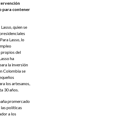
ntervención
o para contener
Lasso, quien se
 presidenciales
Para Lasso, lo
empleo
 propios del
Lasso ha
ara la inversión
 en Colombia se
pequeños
ra los artesanos,
ta 30 años.
mpaña promercado
las políticas
dor a los