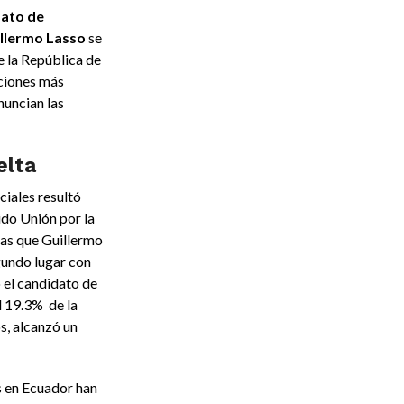
dato de
illermo Lasso
se
e la República de
aciones más
anuncian las
elta
ciales resultó
ido Unión por la
ras que Guillermo
gundo lugar con
ó el candidato de
l 19.3% de la
s, alcanzó un
s en Ecuador han