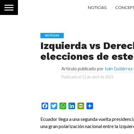
NOTICIAS
CONCEP
NOTICIAS
Izquierda vs Derec
elecciones de est
Artículo publicado por
Iván Gutiérrez
Publicado el
11 de abril de 2021
Facebook
Twitter
WhatsApp
LinkedIn
PrintFriendly
Compartir
Ecuador llega a una segunda vuelta presidenci
una gran polarización nacional entre la izquier