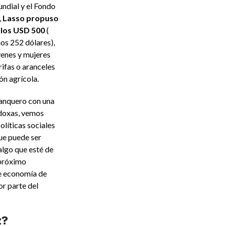
ndial y el Fondo
,
Lasso propuso
 los USD 500
(
os 252 dólares),
venes y mujeres
rifas o aranceles
ón agrícola.
banquero con una
odoxas, vemos
íticas sociales
ue puede ser
 algo que esté de
 próximo
de economía de
r parte del
z?