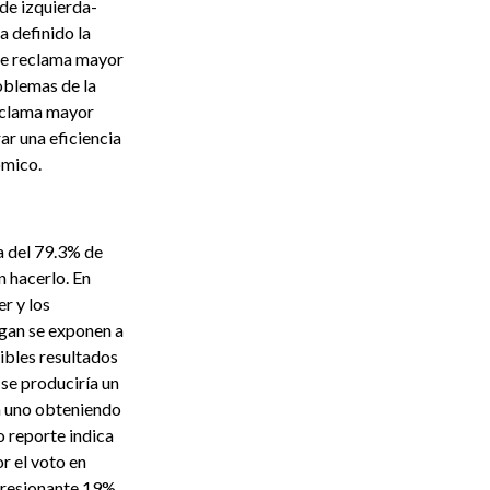
de izquierda-
a definido la
que reclama mayor
roblemas de la
reclama mayor
r una eficiencia
ómico.
a del 79.3% de
n hacerlo. En
r y los
agan se exponen a
ibles resultados
 se produciría un
a uno obteniendo
o reporte indica
r el voto en
mpresionante 19%