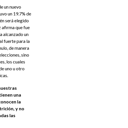
de un nuevo
uvo un 19.7% de
ién será elegido
 afirma que fue
ía alcanzado un
l fuerte para la
nulo, de manera
elecciones, sino
es, los cuales
de uno u otro
cas.
nuestras
tienen una
conocen la
rición, y no
adas las