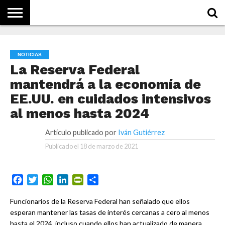
NOTICIAS
CONCEPTOS
BIOGRAFÍAS
HISTORIA
ORGANIZACIONES
EMPRESAS
¿DE
QUÉ
NOTICIAS
SE
TRATA
La Reserva Federal
ESTO?
mantendrá a la economía de
EE.UU. en cuidados intensivos
al menos hasta 2024
Artículo publicado por
Iván Gutiérrez
Publicado el
18 de marzo de 2021
Facebook
Twitter
WhatsApp
LinkedIn
PrintFriendly
Compartir
Funcionarios de la Reserva Federal han señalado que ellos
esperan mantener las tasas de interés cercanas a cero al menos
hasta el 2024, incluso cuando ellos han actualizado de manera