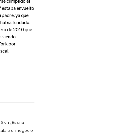
se cumplido el
f estaba envuelto
 padre, ya que
l había fundado.
rero de 2010 que
n siendo
York por
scal.
 Skin ¿Es una
tafa o un negocio