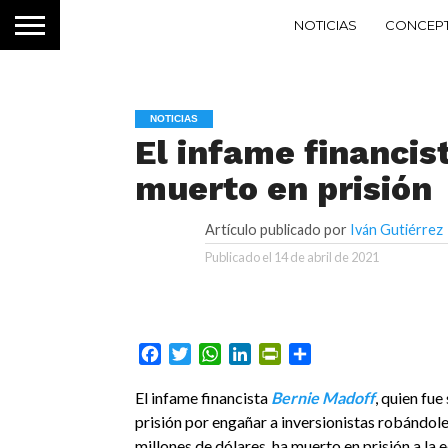
NOTICIAS
CONCEP
NOTICIAS
El infame financis
muerto en prisión
Artículo publicado por
Iván Gutiérrez
Publicado el
14 de abril de 2021
Facebook
Twitter
WhatsApp
LinkedIn
PrintFriendly
Compartir
El infame financista
Bernie Madoff
, quien fue
prisión por engañar a inversionistas robándole
millones de dólares, ha muerto en prisión a la 