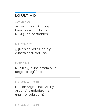
LO ÚLTIMO
CONCEPTOS
Academias de trading
basadas en multinivel o
MLM ¿Son confiables?
MILLONARIOS
¿Quién es Seth Godin y
cuánta es su fortuna?
EMPRESAS
Nu Skin ¿Es una estafa o un
negocio legítimo?
ECONOMÍA GLOBAL
Lula en Argentina: Brasil y
Argentina trabajarán en
una moneda común
ECONOMÍA GLOBAL