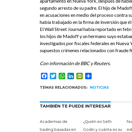
apartamento en Nueva York, después de haber
segundo arresto de su padre. El hijo de Madof
en acusaciones en medio del proceso contra su
había trabajado en la firma de inversión que é
El Wall Street Journal había reportado en feb
los hijos de Madoff y un hermano suyo estaba
investigados por fiscales federales en Nueva 
supuestos crímenes relacionados con fraude fi
Con información de BBC y Reuters.
Facebook
Twitter
WhatsApp
LinkedIn
PrintFriendly
Compartir
TEMAS RELACIONADOS:
NOTICIAS
TAMBIÉN TE PUEDE INTERESAR
Academias de
¿Quién es Seth
Nu
trading basadas en
Godin y cuánta es su
es