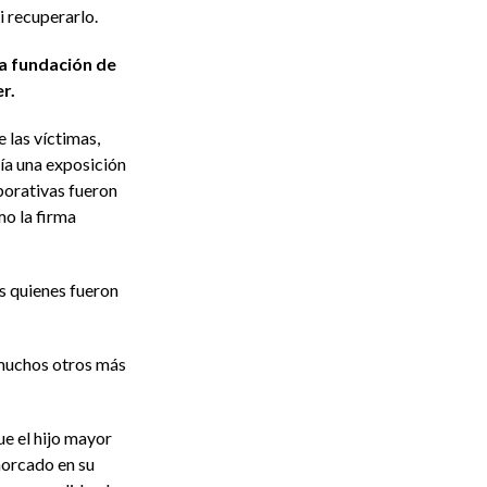
i recuperarlo.
la fundación de
er.
 las víctimas,
ía una exposición
porativas fueron
o la firma
as quienes fueron
 muchos otros más
e el hijo mayor
orcado en su