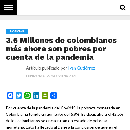
NOTICIAS
CONCEPTOS
BIOGRAFÍAS
HISTORIA
ORGANIZACIONES
EMPRESAS
¿DE
QUÉ
NOTICIAS
SE
TRATA
3.5 Millones de colombianos
ESTO?
más ahora son pobres por
cuenta de la pandemia
Artículo publicado por
Iván Gutiérrez
Publicado el
29 de abril de 2021
Facebook
Twitter
WhatsApp
LinkedIn
PrintFriendly
Compartir
Por cuenta de la pandemia del Covid19, la pobreza monetaria en
Colombia ha tenido un aumento del 6.8%. Es decir, ahora el 42.5%
de los colombianos se encuentran en estado de pobreza
monetaria. Esto ha llevado al Dane a la conclusión de que en el