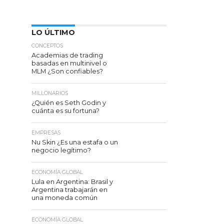
LO ÚLTIMO
CONCEPTOS
Academias de trading
basadas en multinivel o
MLM ¿Son confiables?
MILLONARIOS
¿Quién es Seth Godin y
cuánta es su fortuna?
EMPRESAS
Nu Skin ¿Es una estafa o un
negocio legítimo?
ECONOMÍA GLOBAL
Lula en Argentina: Brasil y
Argentina trabajarán en
una moneda común
ECONOMÍA GLOBAL