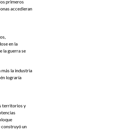
los primeros
sonas accedieran
os,
dose en la
 la guerra se
más la industria
én lograría
 territorios y
otencias
bloque
e construyó un