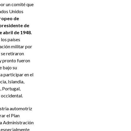
or un comité que
tados Unidos
ropeo de
presidente de
 abril de 1948.
 los países
ación militar por
 se retiraron
 y pronto fueron
e bajo su
a participar en el
ia, Islandia,
, Portugal,
 occidental.
ustria automotriz
ar el Plan
la Administración
 especialmente