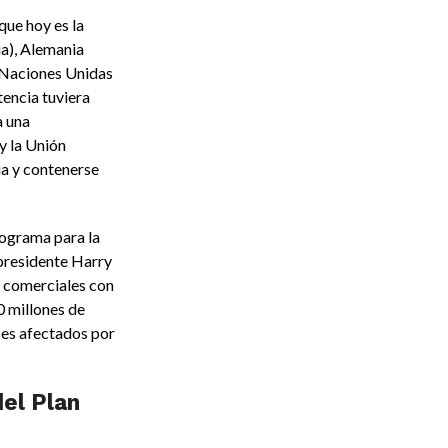
que hoy es la
ia), Alemania
s Naciones Unidas
tencia tuviera
a una
y la Unión
ia y contenerse
rograma para la
presidente Harry
s comerciales con
0 millones de
ses afectados por
del Plan