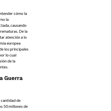
entender cómo la
mo la
ectada, causando
rematuras. De la
ar atención a lo
omía europea
e los principales
or lo cual
ión de la
ntes.
a Guerra
a cantidad de
os 50 millones de