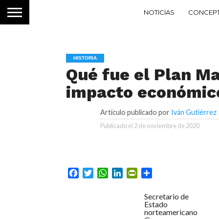
NOTICIAS
CONCEP
HISTORIA
Qué fue el Plan Ma
impacto económic
Artículo publicado por
Iván Gutiérrez
Publicado el
2 de noviembre de 2020
Facebook
Twitter
WhatsApp
LinkedIn
PrintFriendly
Compartir
Secretario de
Estado
norteamericano