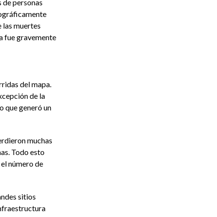
s de personas
mográficamente
 las muertes
ía fue gravemente
ridas del mapa.
xcepción de la
go que generó un
perdieron muchas
nas. Todo esto
 el número de
ndes sitios
infraestructura