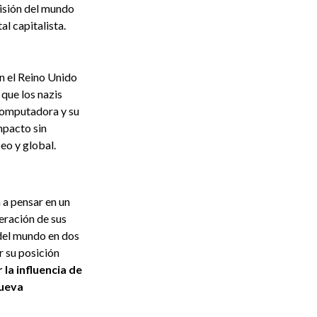
visión del mundo
l capitalista.
n el Reino Unido
 que los nazis
 computadora y su
mpacto sin
eo y global.
 a pensar en un
eración de sus
 del mundo en dos
r su posición
 la influencia de
nueva