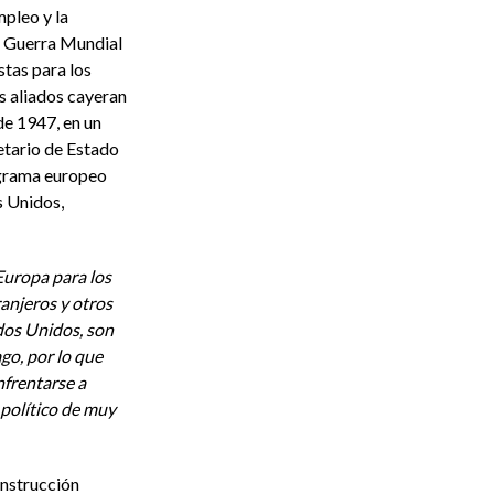
pleo y la
a Guerra Mundial
stas para los
s aliados cayeran
 de 1947, en un
etario de Estado
ograma europeo
s Unidos,
Europa para los
anjeros y otros
dos Unidos, son
go, por lo que
nfrentarse a
 político de muy
onstrucción