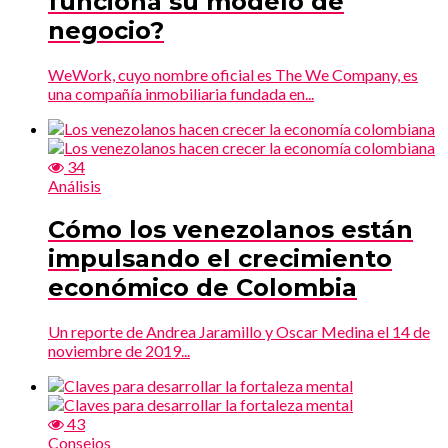
funciona su modelo de
negocio?
WeWork, cuyo nombre oficial es The We Company, es
una compañía inmobiliaria fundada en...
34
Análisis
Cómo los venezolanos están
impulsando el crecimiento
económico de Colombia
Un reporte de Andrea Jaramillo y Oscar Medina el 14 de
noviembre de 2019...
43
Consejos