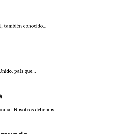
, también conocido...
nido, país que...
a
undial. Nosotros debemos...