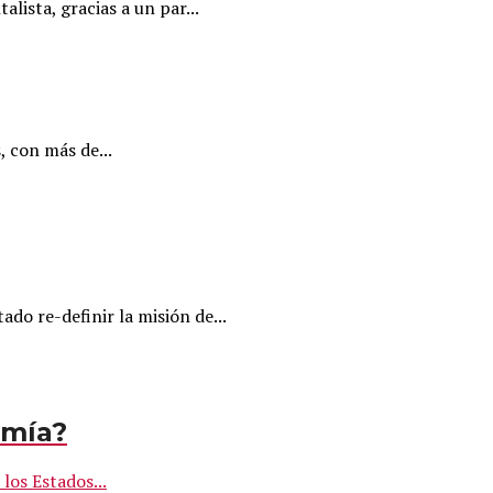
lista, gracias a un par...
, con más de...
do re-definir la misión de...
omía?
os Estados...