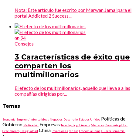
Nota: Este artículo fue escrito por Marwan Jamal para el
portal Addicted 2 Success....
94
Consejos
3 Características de éxito que
comparten los
multimillonarios
El efecto de los multimillonarios, aquello que lleva a a las
compañías dirigidas por...
Temas
Políticas de
Economía
Emprendimiento
Ideas
Negocios
Desarrollo
Estados Unidos
Gobierno
Empresas
Motivación
Tecnología
gobiernos
Mercados
Economía global
China
Crecimiento
Desigualdad
Inversiones
dinero
Economía China
Guerra Comercial