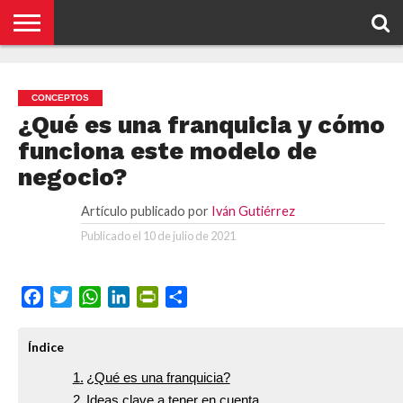
¿DE
QUÉ
CONTACTO
HOME
MUY
POLÍTICA DE
PUBLICACIONES
SE
FINANCIERO
PRIVACIDAD
DE IVÁN
TRATA
CONCEPTOS
GUTIÉRREZ
ESTE
¿Qué es una franquicia y cómo
BLOG?
funciona este modelo de
negocio?
Artículo publicado por
Iván Gutiérrez
Publicado el
10 de julio de 2021
Facebook
Twitter
WhatsApp
LinkedIn
PrintFriendly
Compartir
Índice
¿Qué es una franquicia?
Ideas clave a tener en cuenta