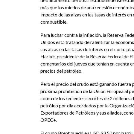
debilitamiento del dólar estadounidense est
más que los miedos de una recesión económica
impacto de las alzas en las tasas de interés en 
combustible.
Para luchar contra la inflación, la Reserva Fed
Unidos está tratando de ralentizar la econom
sus alzas en las tasas de interés en el corto pla
Harker, presidente de la Reserva Federal de Fi
comentarios del jueves que tenían en cuenta en 
precios del petróleo.
Pero el precio del crudo está ganando fuerza p
próxima prohibición de la Unión Europea al pet
como de los recientes recortes de 2 millones d
petróleo por día acordados por la Organizaci
Exportadores de Petróleos y sus aliados, con
OPEC+.
El crudo Brent quedó en USD 93.50 por barril,