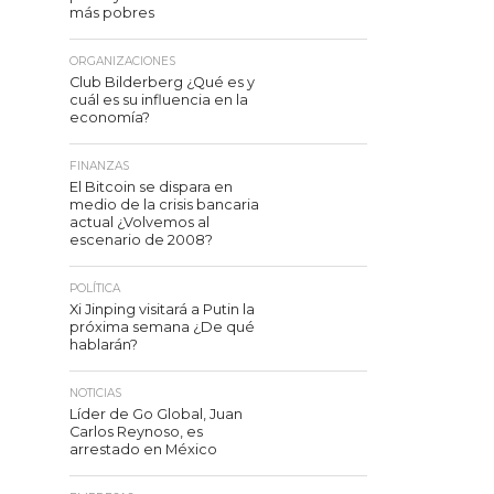
más pobres
ORGANIZACIONES
Club Bilderberg ¿Qué es y
cuál es su influencia en la
economía?
FINANZAS
El Bitcoin se dispara en
medio de la crisis bancaria
actual ¿Volvemos al
escenario de 2008?
POLÍTICA
Xi Jinping visitará a Putin la
próxima semana ¿De qué
hablarán?
NOTICIAS
Líder de Go Global, Juan
Carlos Reynoso, es
arrestado en México