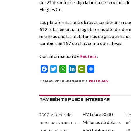
del 21 de octubre, dijo la firma de servicios d
Hughes Co.
Las plataformas petroleras ascendieron en dos 
612 esta semana, su registro más alto desde 
mientras que las plataformas de gas permanec
cambios en 157 de ellas como operativas.
Con información de
Reuters
.
Facebook
Twitter
WhatsApp
LinkedIn
PrintFriendly
Compartir
TEMAS RELACIONADOS:
NOTICIAS
TAMBIÉN TE PUEDE INTERESAR
FMI dará 3000
2000 Millones de
HY
Millones de dólares
personas sin acceso
có
a Sri Lanka para
a agua potable
¿S