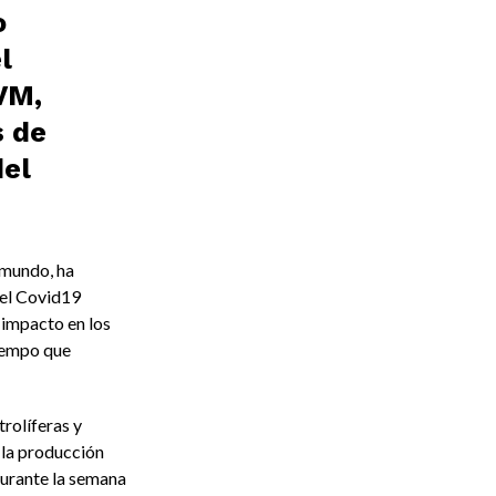
o
l
VM,
s de
del
 mundo, ha
 el Covid19
 impacto en los
iempo que
rolíferas y
 la producción
 durante la semana