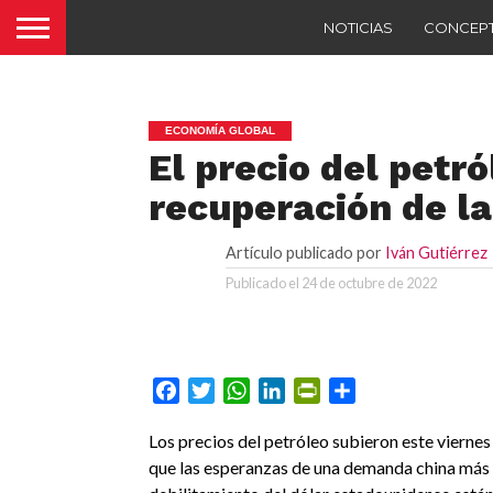
NOTICIAS
CONCEP
ECONOMÍA GLOBAL
El precio del petró
recuperación de l
Artículo publicado por
Iván Gutiérrez
Publicado el
24 de octubre de 2022
Facebook
Twitter
WhatsApp
LinkedIn
PrintFriendly
Compartir
Los precios del petróleo subieron este viernes
que las esperanzas de una demanda china más 