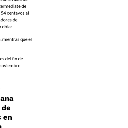
ntermediate de
 54 centavos al
cadores de
n dólar.
, mientras que el
s del fin de
 noviembre
r
mana
 de
 en
n