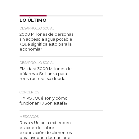
LO ÚLTIMO
DESARROLLO SOCIAL
2000 Millones de personas
sin acceso a agua potable
¿Qué significa esto para la
economía?
DESARROLLO SOCIAL
FMI dará 3000 Millones de
dólares a Sri Lanka para
reestructurar su deuda
CONCEPTOS
HYIPS ¿Qué son y cómo
funcionan? ¿Son estafa?
MERCADOS
Rusia y Ucrania extienden
el acuerdo sobre
exportación de alimentos
para ayudar a las naciones