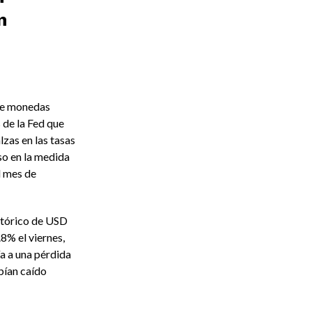
n
 de monedas
 de la Fed que
zas en las tasas
uso en la medida
l mes de
istórico de USD
8% el viernes,
a a una pérdida
bían caído