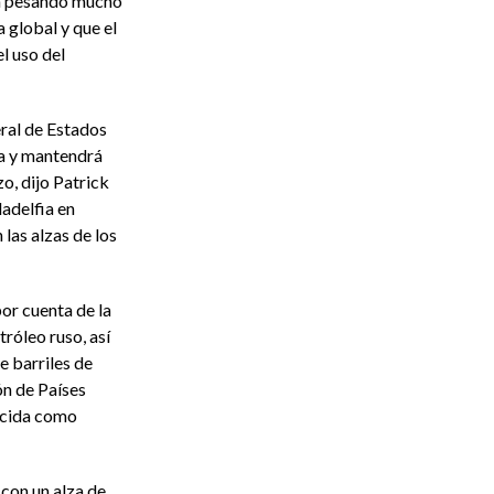
án pesando mucho
 global y que el
el uso del
eral de Estados
ía y mantendrá
zo, dijo Patrick
ladelfia en
las alzas de los
or cuenta de la
róleo ruso, así
e barriles de
ón de Países
ocida como
 con un alza de