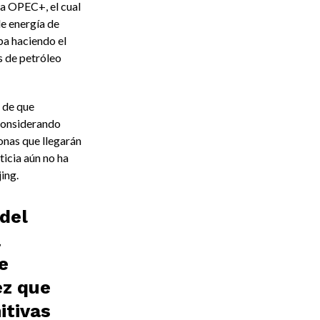
la OPEC+, el cual
de energía de
ba haciendo el
s de petróleo
 de que
considerando
onas que llegarán
ticia aún no ha
jing.
del
a
e
ez que
itivas