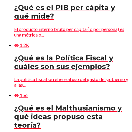
¿Qué es el PIB per cápita y
qué mide?
El producto interno bruto per cápita ( o por persona) es
una métrica o...
1.2K
¿Qué es la Política Fiscal y
cuáles son sus ejemplos?
La política fiscal se refiere al uso del gasto del gobierno y
a las...
156
¿Qué es el Malthusianismo y
qué ideas propuso esta
teoría?