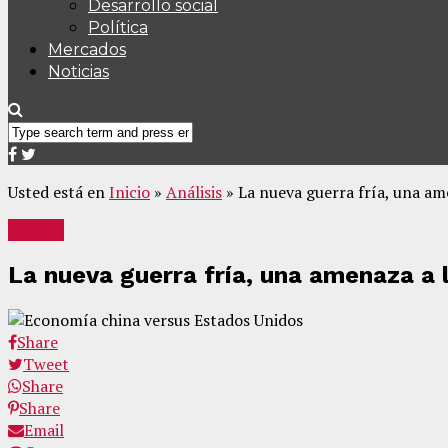
Desarrollo social
Política
Mercados
Noticias
Usted está en
Inicio
»
Análisis
»
La nueva guerra fría, una am
Análisis
La nueva guerra fría, una amenaza a 
Share
Tweet
Share
Share
Email