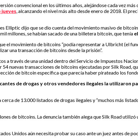
ersión convencional en los últimos años, alejándose cada vez más 
e jueves
, alcanzando el nivel más alto desde enero de 2018. El pre
res Elliptic dijo que se dio cuenta del movimiento masivo de bitco
il millones, se habían sacado de una billetera bitcoin, que tenía
e
o que el movimiento de bitcoins “podía representar a Ulbricht (el f
zar una transacción de bitcoins desde la prisión”.
tos a través de una unidad dentro del Servicio de Impuestos Nacio
ar 54 nuevas transacciones de bitcoins ejecutadas por Silk Road, qu
rección de bitcoin específica que parecía haber pirateado los fondo
antes de drogas y otros vendedores ilegales la utilizaron para
a cerca de 13.000 listados de drogas ilegales y “muchos más listad
lones de bitcoins. La denuncia también alega que Silk Road utilizó
ados Unidos aún necesita probar su caso ante un juez antes de pod