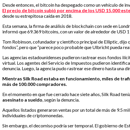
Desde entonces, el bitcoin ha despegado como un vehículo de inv
El precio de bitcoin subió por encima de los USD 15.000 est
desde su estrepitosa caída en 2018.
Esta semana, la firma de análisis de blockchain con sede en Lond
informó que 69.369 bitcoins, con un valor de alrededor de USD 1 m
Tom Robinson, cofundador y científico principal de Elliptic, dij
fondos”, pero que “parece poco probable que Ulbricht pueda reali
Las agencias estadounidenses pudieron rastrear esos fondos ilíci
virtual. Los agentes del Servicio de Impuestos pudieron identific
denuncia. Luego, la agencia pudo rastrear ese dinero hasta una di
Mientras Silk Road estaba en funcionamiento, miles de trafic
más de 100.000 compradores.
En el momento en que fue cerrado hace siete años, Silk Road tení
asesinato a sueldo
, según la denuncia.
Aquellos listados generaron ventas por un total de más de 9.5 mil
individuales de criptomonedas.
Sin embargo, el decomiso podría ser temporal. El gobierno de Est