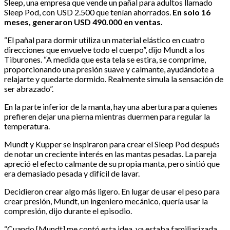
Sleep, una empresa que vende un pañal para adultos llamado
Sleep Pod, con USD 2.500 que tenían ahorrados.
En solo 16
meses, generaron USD 490.000 en ventas.
“El pañal para dormir utiliza un material elástico en cuatro
direcciones que envuelve todo el cuerpo”, dijo Mundt a los
Tiburones. “A medida que esta tela se estira, se comprime,
proporcionando una presión suave y calmante, ayudándote a
relajarte y quedarte dormido. Realmente simula la sensación de
ser abrazado”.
En la parte inferior de la manta, hay una abertura para quienes
prefieren dejar una pierna mientras duermen para regular la
temperatura.
Mundt y Kupper se inspiraron para crear el Sleep Pod después
de notar un creciente interés en las mantas pesadas. La pareja
apreció el efecto calmante de su propia manta, pero sintió que
era demasiado pesada y difícil de lavar.
Decidieron crear algo más ligero. En lugar de usar el peso para
crear presión, Mundt, un ingeniero mecánico, quería usar la
compresión, dijo durante el episodio.
“Cuando [Mundt] me contó esta idea, ya estaba familiarizada