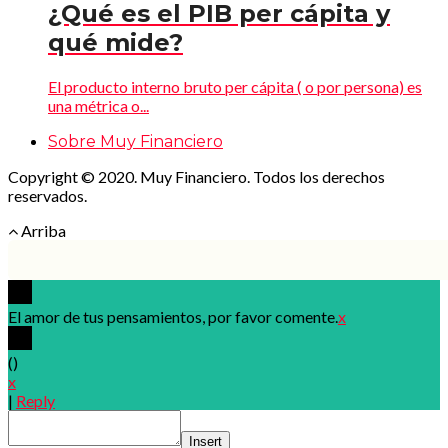
¿Qué es el PIB per cápita y
qué mide?
El producto interno bruto per cápita ( o por persona) es
una métrica o...
Sobre Muy Financiero
Copyright © 2020. Muy Financiero. Todos los derechos
reservados.
Arriba
El amor de tus pensamientos, por favor comente.
x
(
)
x
|
Reply
Insert